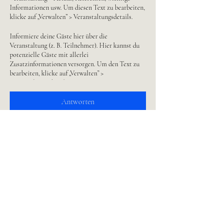
Informationen usw. Um diesen Text zu bearbeiten,
klicke auf „Verwalten” > Veranstaltungsdetails.
Informiere deine Gäste hier über die
Veranstaltung (z. B. Teilnehmer). Hier kannst du
potenzielle Gäste mit allerlei
Zusatzinformationen versorgen. Um den Text zu
bearbeiten, klicke auf „Verwalten” >
Veranstaltungsdetails.
Antworten
Nutze diesen Absatz, um Gäste über deine
Veranstaltung zu informieren (z. B. Teilnehmer).
Hier kannst du potenzielle Gäste mit allerlei
Zusatzinformationen versorgen. Um den Text zu
bearbeiten, klicke auf „Verwalten” >
Veranstaltungsdetails.
Diese Veranstaltung teilen