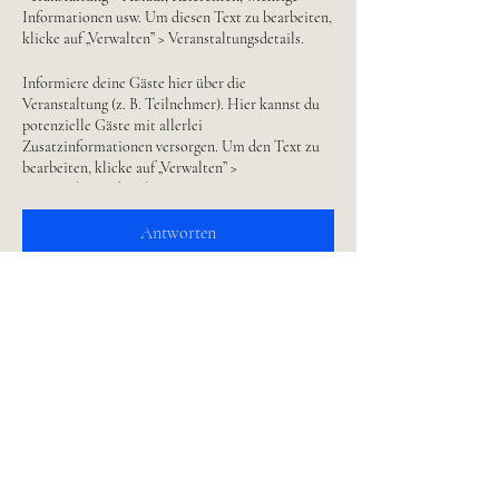
Informationen usw. Um diesen Text zu bearbeiten,
klicke auf „Verwalten” > Veranstaltungsdetails.
Informiere deine Gäste hier über die
Veranstaltung (z. B. Teilnehmer). Hier kannst du
potenzielle Gäste mit allerlei
Zusatzinformationen versorgen. Um den Text zu
bearbeiten, klicke auf „Verwalten” >
Veranstaltungsdetails.
Antworten
Nutze diesen Absatz, um Gäste über deine
Veranstaltung zu informieren (z. B. Teilnehmer).
Hier kannst du potenzielle Gäste mit allerlei
Zusatzinformationen versorgen. Um den Text zu
bearbeiten, klicke auf „Verwalten” >
Veranstaltungsdetails.
Diese Veranstaltung teilen