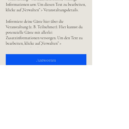
Informationen usw. Um diesen Text zu bearbeiten,
klicke auf „Verwalten” > Veranstaltungsdetails.
Informiere deine Gäste hier über die
Veranstaltung (z. B. Teilnehmer). Hier kannst du
potenzielle Gäste mit allerlei
Zusatzinformationen versorgen. Um den Text zu
bearbeiten, klicke auf „Verwalten” >
Veranstaltungsdetails.
Antworten
Nutze diesen Absatz, um Gäste über deine
Veranstaltung zu informieren (z. B. Teilnehmer).
Hier kannst du potenzielle Gäste mit allerlei
Zusatzinformationen versorgen. Um den Text zu
bearbeiten, klicke auf „Verwalten” >
Veranstaltungsdetails.
Diese Veranstaltung teilen